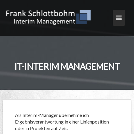
Skip
to
content
IT-INTERIM MANAGEMENT
Als Interim-Manager übernehme ich
Ergebnisverantwortung in einer Linienposition
oder in Projekten auf Zeit.