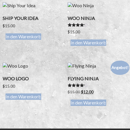
SHIP YOUR IDEA
WOO NINJA
$
15.00
Bewertet
$
15.00
mit
In den Warenkorb
4.00
In den Warenkorb
von 5
Angebot!
WOO LOGO
FLYING NINJA
$
15.00
Bewertet
Original
Current
$
15.00
$
12.00
mit
In den Warenkorb
price
price
4.00
In den Warenkorb
was:
is:
von 5
$15.00.
$12.00.