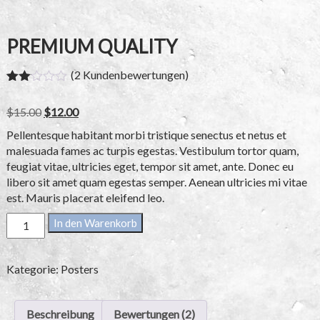
PREMIUM QUALITY
(
2
Kundenbewertungen)
Bew
2
ertet
Original
Current
$
15.00
$
12.00
mit
price
price
2.00
Pellentesque habitant morbi tristique senectus et netus et
von
was:
is:
5,
malesuada fames ac turpis egestas. Vestibulum tortor quam,
$15.00.
$12.00.
bas
feugiat vitae, ultricies eget, tempor sit amet, ante. Donec eu
ieren
libero sit amet quam egestas semper. Aenean ultricies mi vitae
d
auf
est. Mauris placerat eleifend leo.
Kun
denb
Premium
In den Warenkorb
ewer
Quality
tung
Menge
en
Kategorie:
Posters
Beschreibung
Bewertungen (2)