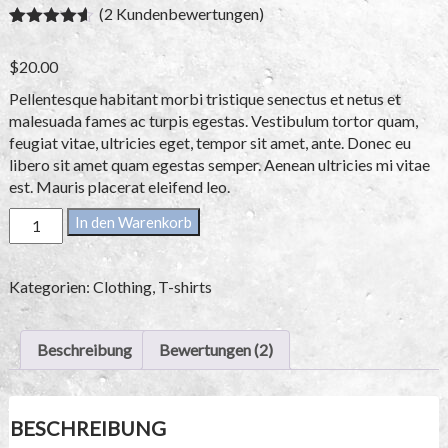
(
2
Kundenbewertungen)
Bewertet
2
mit
4.50
$
20.00
von 5,
basierend
Pellentesque habitant morbi tristique senectus et netus et
auf
Kundenbe
malesuada fames ac turpis egestas. Vestibulum tortor quam,
wertungen
feugiat vitae, ultricies eget, tempor sit amet, ante. Donec eu
libero sit amet quam egestas semper. Aenean ultricies mi vitae
est. Mauris placerat eleifend leo.
Premium
In den Warenkorb
Quality
Menge
Kategorien:
Clothing
,
T-shirts
Beschreibung
Bewertungen (2)
BESCHREIBUNG