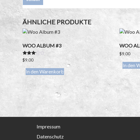
ÄHNLICHE PRODUKTE
WOO ALBUM #3
WOO AL
$
9.00
Bewert
$
9.00
et mit
In den 
3.00
In den Warenkorb
von 5
Impressum
Datenschutz