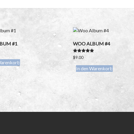
BUM #1
WOO ALBUM #4
Bewertet
$
9.00
mit
Warenkorb
5.00
In den Warenkorb
von 5