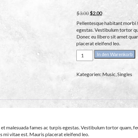
Bewertet
2
mit
4.50
Original
Current
$
3.00
$
2.00
von 5,
price
price
basierend
Pellentesque habitant morbi t
auf
was:
is:
Kundenbe
egestas. Vestibulum tortor qua
$3.00.
$2.00.
wertungen
Donec eu libero sit amet quam
placerat eleifend leo.
Woo
In den Warenkorb
Single
#2
Menge
Kategorien:
Music
,
Singles
 et malesuada fames ac turpis egestas. Vestibulum tortor quam, feug
 mi vitae est. Mauris placerat eleifend leo.